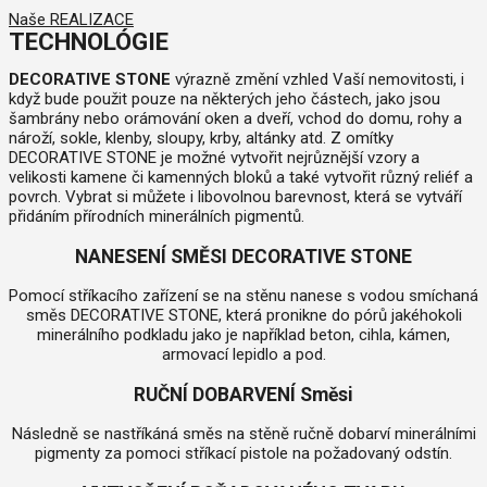
Naše REALIZACE
TECHNOLÓGIE
DECORATIVE STONE
výrazně změní vzhled Vaší nemovitosti, i
když bude použit pouze na některých jeho částech, jako jsou
šambrány nebo orámování oken a dveří, vchod do domu, rohy a
nároží, sokle, klenby, sloupy, krby, altánky atd. Z omítky
DECORATIVE STONE je možné vytvořit nejrůznější vzory a
velikosti kamene či kamenných bloků a také vytvořit různý reliéf a
povrch. Vybrat si můžete i libovolnou barevnost, která se vytváří
přidáním přírodních minerálních pigmentů.
NANESENÍ SMĚSI DECORATIVE STONE
Pomocí stříkacího zařízení se na stěnu nanese s vodou smíchaná
směs DECORATIVE STONE, která pronikne do pórů jakéhokoli
minerálního podkladu jako je například beton, cihla, kámen,
armovací lepidlo a pod.
RUČNÍ DOBARVENÍ Směsi
Následně se nastříkáná směs na stěně ručně dobarví minerálními
pigmenty za pomoci stříkací pistole na požadovaný odstín.