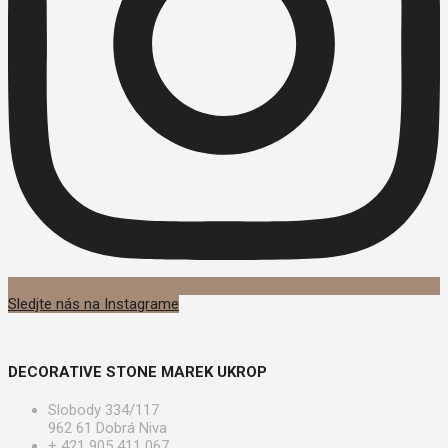
Sledjte nás na Instagrame
DECORATIVE STONE MAREK UKROP
Slobody 334/117
962 61 Dobrá Niva
+ 421 905 411 067