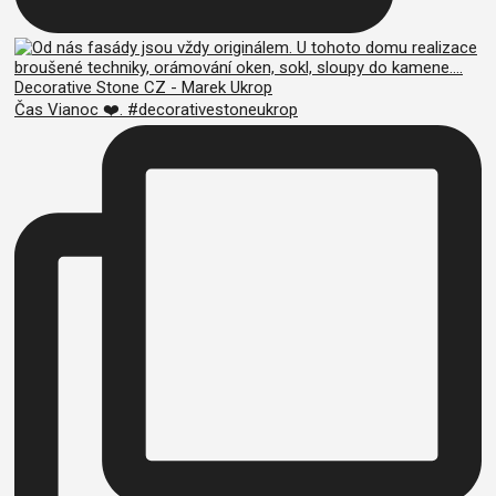
Čas Vianoc ❤️. #decorativestoneukrop