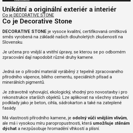
Unikátní a originální exteriér a interiér
Co je DECORATIVE STONE
Co je Decorative Stone
DECORATIVE STONE
je vysoce kvalitní, certifikovaná omítková
směs vyrobená na základě našich dlouholetých zkušeností na
Slovensku.
Je určena pro vnější a vnitřní úpravy, se kterou se po odborném
zpracování dají napodobit různé druhy kamene.
Jedná se o přírodní materiál vyráběný z tepelně zpracovaného
přírodního vápence, bílého cementu, speciálních přísad a
minerálních pigmentů.
Je zdravotně vyhovující, ekologický, vhodný pro novostavby i pro
rekonstrukce starších objektů. Lze aplikovat na všechny stavební
podklady jako je beton, cihla, sádrokarton a také na zateplené
fasády.
Má vlastnosti přírodního kamene, je
odolný vůči vnějším vlivům
,
ale má i vysokou míru paropropustnosti, která
umožňuje stěnám
dýchat
a nezpůsobuje hromadění vlhkostí a plísní.