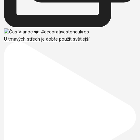
U tmavých střech je dobře použít světlejší